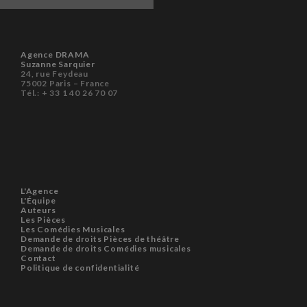
Agence DRAMA
Suzanne Sarquier
24, rue Feydeau
75002 Paris – France
Tél.: + 33 1 40 26 70 07
L'Agence
L'Équipe
Auteurs
Les Pièces
Les Comédies Musicales
Demande de droits Pièces de théâtre
Demande de droits Comédies musicales
Contact
Politique de confidentialité