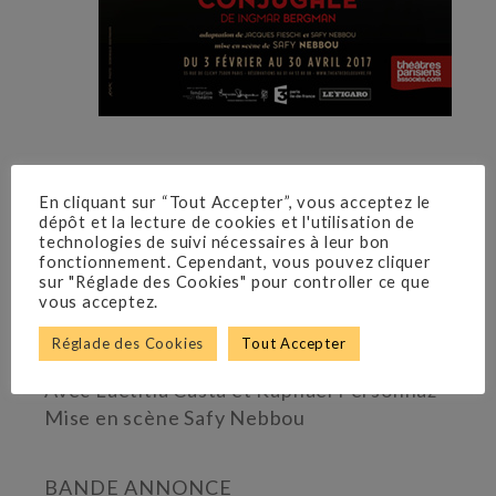
Ingmar Bergman
En cliquant sur “Tout Accepter”, vous acceptez le
dépôt et la lecture de cookies et l'utilisation de
Théâtre de l’Œuvre
technologies de suivi nécessaires à leur bon
Du 5 février au 30 avril 2017
fonctionnement. Cependant, vous pouvez cliquer
sur "Réglade des Cookies" pour controller ce que
vous acceptez.
Adaptation de Jacques Fieschi et Safy
Réglade des Cookies
Tout Accepter
Nebbou
Avec Laetitia Casta et Raphaël Personnaz
Mise en scène Safy Nebbou
BANDE ANNONCE