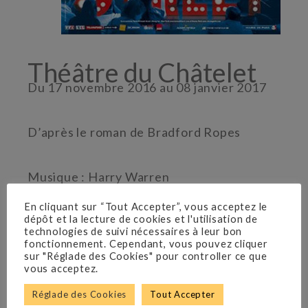
Théâtre du Châtelet
Du 17 novembre 2016 au 08 janvier 2017
D’après le roman de Bradford Ropes
Musique : Harry Warren
Lyrics : Al Dubin
En cliquant sur “Tout Accepter”, vous acceptez le
Musique : Harry Warren
dépôt et la lecture de cookies et l'utilisation de
Livret : Michael Stewart et Mark Bramble
technologies de suivi nécessaires à leur bon
fonctionnement. Cependant, vous pouvez cliquer
Mise en scène et chorégraphie originales :
sur "Réglade des Cookies" pour controller ce que
Gower Champion
vous acceptez.
Production originale à Broadway : David
Réglade des Cookies
Tout Accepter
Merrick