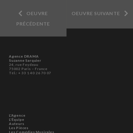
OEUVRE
OEUVRE SUIVANTE
PRÉCÉDENTE
Agence DRAMA
Suzanne Sarquier
24, rue Feydeau
75002 Paris – France
Tél.: + 33 1 40 26 70 07
L'Agence
L'Équipe
Auteurs
Les Pièces
Les Comédies Musicales