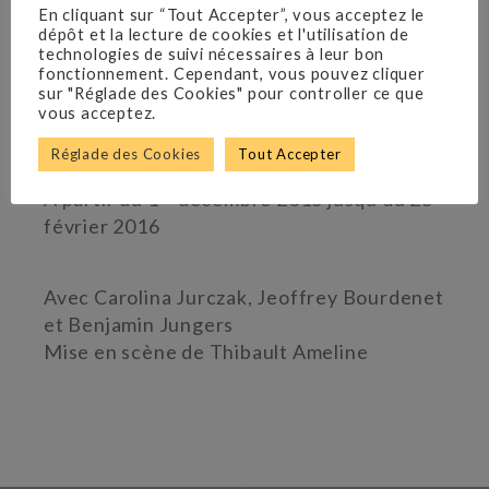
En cliquant sur “Tout Accepter”, vous acceptez le
dépôt et la lecture de cookies et l'utilisation de
technologies de suivi nécessaires à leur bon
fonctionnement. Cependant, vous pouvez cliquer
sur "Réglade des Cookies" pour controller ce que
vous acceptez.
Florian Zeller
Réglade des Cookies
Tout Accepter
Théâtre de Poche Montparnasse
er
Á partir du 1
décembre 2015 jusqu’au 25
février 2016
Avec Carolina Jurczak, Jeoffrey Bourdenet
et Benjamin Jungers
Mise en scène de Thibault Ameline