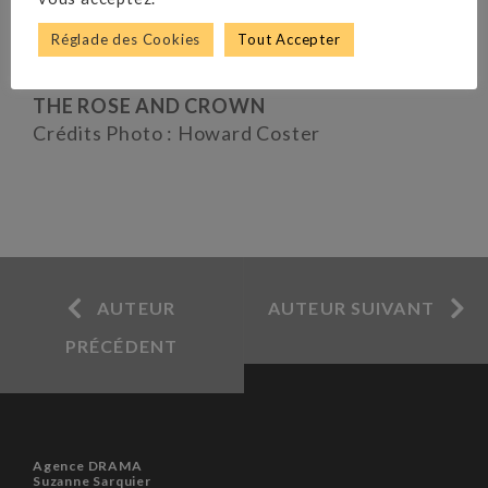
Réglade des Cookies
Tout Accepter
AN INSPECTOR CALLS
DANGEROUS CORNER
THE ROSE AND CROWN
Crédits Photo : Howard Coster
AUTEUR
AUTEUR SUIVANT
PRÉCÉDENT
Agence DRAMA
Suzanne Sarquier