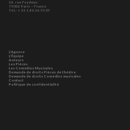
24, rue Feydeau
75002 Paris – France
Tél.: + 33 1 40 26 70 07
L'Agence
L'Équipe
Auteurs
Les Pièces
Les Comédies Musicales
Demande de droits Pièces de théâtre
Demande de droits Comédies musicales
Contact
Politique de confidentialité