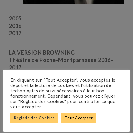
2005
2016
2017
LA VERSION BROWNING
Théâtre de Poche-Montparnasse 2016-
2017
Avec Jean-Pierre Bouvier, Marie Bunel,
En cliquant sur “Tout Accepter”, vous acceptez le
Benjamin Boyer, Pauline Devinat, Philippe
dépôt et la lecture de cookies et l'utilisation de
Etesse, Nikola Krminac, Thomas Sagols
technologies de suivi nécessaires à leur bon
fonctionnement. Cependant, vous pouvez cliquer
Mise en scène Patrice Kerbrat.
sur "Réglade des Cookies" pour controller ce que
vous acceptez.
Réglade des Cookies
Tout Accepter