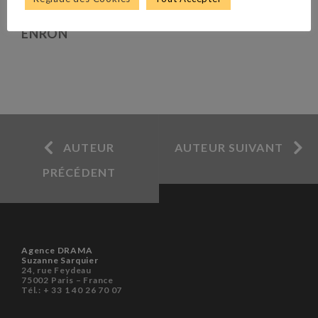
ENRON
AUTEUR
AUTEUR SUIVANT
PRÉCÉDENT
Agence DRAMA
Suzanne Sarquier
24, rue Feydeau
75002 Paris – France
Tél.: + 33 1 40 26 70 07