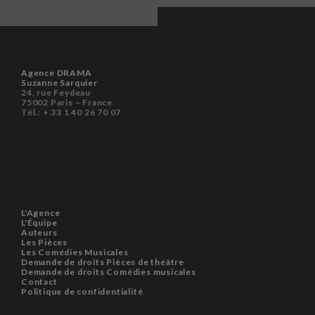
Agence DRAMA
Suzanne Sarquier
24, rue Feydeau
75002 Paris – France
Tél.: + 33 1 40 26 70 07
L'Agence
L'Équipe
Auteurs
Les Pièces
Les Comédies Musicales
Demande de droits Pièces de théâtre
Demande de droits Comédies musicales
Contact
Politique de confidentialité