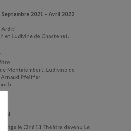
 Septembre 2021 – Avril 2022
 Arditi
h et Ludivine de Chastenet.
T
âtre
d de Montalembert, Ludivine de
Arnaud Pfeiffer.
ouch.
ional
 dirige le Ciné13 Théâtre devenu Le