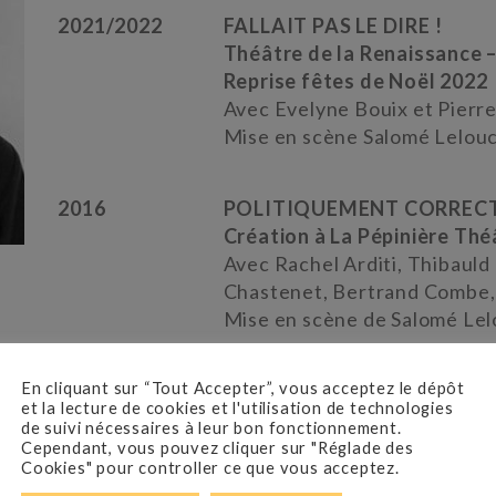
2021/2022
FALLAIT PAS LE DIRE !
Théâtre de la Renaissance –
Reprise fêtes de Noël 2022
Avec Evelyne Bouix et Pierre
Mise en scène Salomé Lelouc
2016
POLITIQUEMENT CORREC
Création à La Pépinière Thé
Avec Rachel Arditi, Thibaul
Chastenet, Bertrand Combe, 
Mise en scène de Salomé Lel
En cliquant sur “Tout Accepter”, vous acceptez le dépôt
et la lecture de cookies et l'utilisation de technologies
de suivi nécessaires à leur bon fonctionnement.
Droits théâtraux à l’internat
Cependant, vous pouvez cliquer sur "Réglade des
Cookies" pour controller ce que vous acceptez.
Depuis 2003, Salomé Lelouch