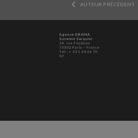
AUTEUR PRÉCÉDENT
Agence DRAMA
Suzanne Sarquier
24, rue Feydeau
75002 Paris – France
Tél.: + 33 1 40 26 70
07