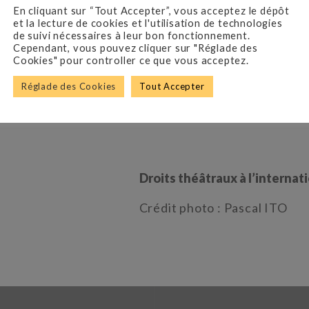
2011-2012
LE PRÉNOM
En cliquant sur “Tout Accepter”, vous acceptez le dépôt
coécrit avec Matthieu Dela
et la lecture de cookies et l'utilisation de technologies
de suivi nécessaires à leur bon fonctionnement.
Théâtre Edouard VII
Cependant, vous pouvez cliquer sur "Réglade des
Mise en scène Bernard Murat
Cookies" pour controller ce que vous acceptez.
Dupuis, Valérie Benguigui, G
Réglade des Cookies
Tout Accepter
LE PRÉNOM est devenu un fil
se joue dans de nombreux pa
Droits théâtraux à l’internat
Crédit photo : Pascal ITO