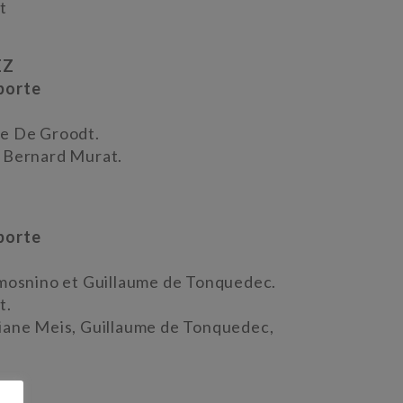
t
EZ
porte
ne De Groodt.
 Bernard Murat.
porte
lmosnino et Guillaume de Tonquedec.
t.
iane Meis, Guillaume de Tonquedec,