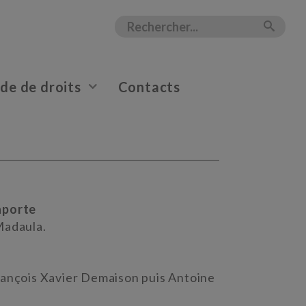
e de droits
Contacts
aporte
Madaula.
rançois Xavier Demaison puis Antoine