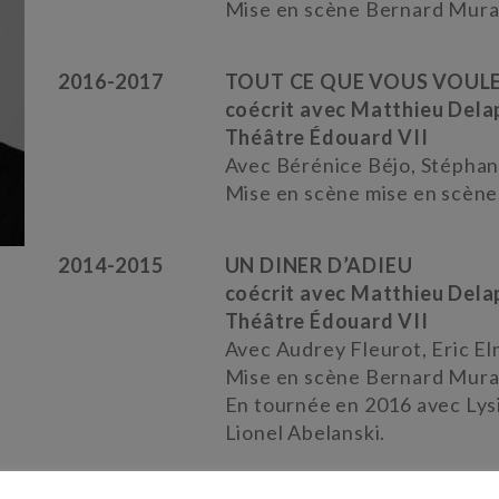
Mise en scène Bernard Mura
2016-2017
TOUT CE QUE VOUS VOUL
coécrit avec Matthieu Dela
Théâtre Édouard VII
Avec Bérénice Béjo, Stépha
Mise en scène mise en scène
2014-2015
UN DINER D’ADIEU
coécrit avec Matthieu Dela
Théâtre Édouard VII
Avec Audrey Fleurot, Eric E
Mise en scène Bernard Mura
En tournée en 2016 avec Lys
Lionel Abelanski.