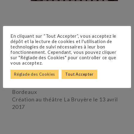
IRA LEVIN
En cliquant sur “Tout Accepter”, vous acceptez le
dépôt et la lecture de cookies et l'utilisation de
technologies de suivi nécessaires à leur bon
Adaptation Gérald
fonctionnement. Cependant, vous pouvez cliquer
sur "Réglade des Cookies" pour controller ce que
vous acceptez.
Sibleyras
THÉÂTRE DES SALINIÈRES
Réglade des Cookies
Tout Accepter
Du 13 février 2019 au 28 avril 2019 à
Bordeaux
Création au théâtre La Bruyère le 13 avril
2017