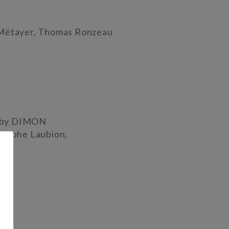
n Métayer, Thomas Ronzeau
obby DIMON
stophe Laubion,