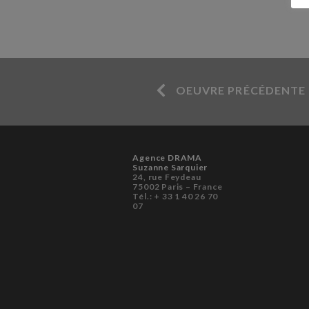
OEUVRE PRÉCÉDENTE
Agence DRAMA
Suzanne Sarquier
24, rue Feydeau
75002 Paris – France
Tél.: + 33 1 40 26 70
07