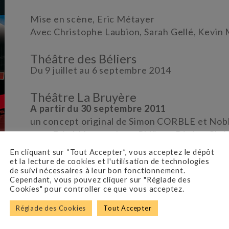
Mise en scène, Eric Métayer
Avec Christophe Laubion, Sarah Gellé, Kevi
Théâtre des Béliers
Du 9 juillet au 6 septembre 2014
Théâtre La Bruyère
A partir du 30 septembre 2011
un concept original de Simon CORBLE et N
avec Eric Métayer, Jean-Philippe Bèche, Chri
Herrade Von Meier
En cliquant sur “Tout Accepter”, vous acceptez le dépôt
mise en scène Eric Métayer
et la lecture de cookies et l'utilisation de technologies
de suivi nécessaires à leur bon fonctionnement.
Cependant, vous pouvez cliquer sur "Réglade des
Cookies" pour controller ce que vous acceptez.
Réglade des Cookies
Tout Accepter