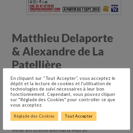
Matthieu Delaporte
& Alexandre de La
Patellière
THÉÂTRE ÉDOUARD VII
En cliquant sur “Tout Accepter”, vous acceptez le
Du 7 septembre 2018 au 6 janvier 2019
dépôt et la lecture de cookies et l'utilisation de
En tournée 2019-2020
technologies de suivi nécessaires à leur bon
fonctionnement. Cependant, vous pouvez cliquer
sur "Réglade des Cookies" pour controller ce que
vous acceptez.
Avec Florent Peyre, Jonathan Lambert,
Marie-Julie Baup, Sébastien Castro, Lilou
Réglade des Cookies
Tout Accepter
Fogli
Mise en scène Bernard Murat