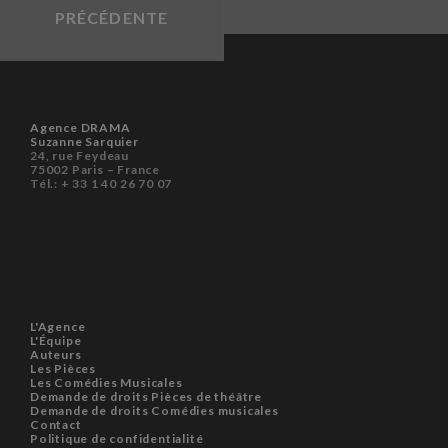
PRÉCÉDENTE
Agence DRAMA
Suzanne Sarquier
24, rue Feydeau
75002 Paris – France
Tél.: + 33 1 40 26 70 07
L'Agence
L'Équipe
Auteurs
Les Pièces
Les Comédies Musicales
Demande de droits Pièces de théâtre
Demande de droits Comédies musicales
Contact
Politique de confidentialité