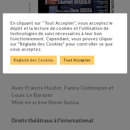
En cliquant sur “Tout Accepter”, vous acceptez le
dépôt et la lecture de cookies et l'utilisation de
technologies de suivi nécessaires à leur bon
fonctionnement. Cependant, vous pouvez cliquer
sur "Réglade des Cookies" pour controller ce que
LAURENT RUQUIER
vous acceptez.
THÉÂTRE ANTOINE
Réglade des Cookies
Tout Accepter
Du 13 septembre au 31 décembre 2018
Avec Francis Huster, Fanny Cottençon et
Louis Le Barazer
Mise en scène Steve Suissa
Droits théâtraux à l’international