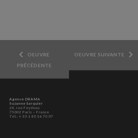
OEUVRE
OEUVRE SUIVANTE
PRÉCÉDENTE
Agence DRAMA
Suzanne Sarquier
24, rue Feydeau
75002 Paris – France
Tél.: + 33 1 40 26 70 07