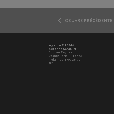
OEUVRE PRÉCÉDENTE
Agence DRAMA
Suzanne Sarquier
24, rue Feydeau
75002 Paris – France
Tél.: + 33 1 40 26 70
07