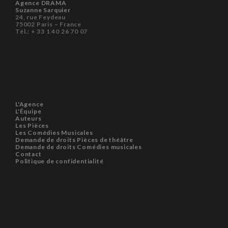
Agence DRAMA
Suzanne Sarquier
24, rue Feydeau
75002 Paris – France
Tél.: + 33 1 40 26 70 07
L'Agence
L'Équipe
Auteurs
Les Pièces
Les Comédies Musicales
Demande de droits Pièces de théâtre
Demande de droits Comédies musicales
Contact
Politique de confidentialité