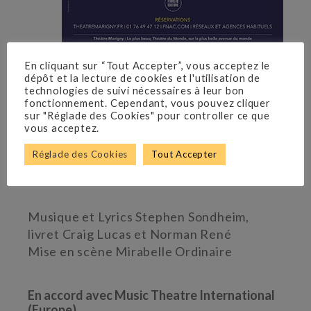
En cliquant sur “Tout Accepter”, vous acceptez le
dépôt et la lecture de cookies et l'utilisation de
technologies de suivi nécessaires à leur bon
THÉÂTRE MARIGNY
fonctionnement. Cependant, vous pouvez cliquer
sur "Réglade des Cookies" pour controller ce que
vous acceptez.
Du 30 janvier 2019 au 24 février 2019
Réglade des Cookies
Tout Accepter
Musique et
Lyrics
Stephen Sondheim,
livret Craig Lucas et Norman René
Mise en scène Mirabelle Ordinaire
En accord avec Music Theatre International
(Europe)