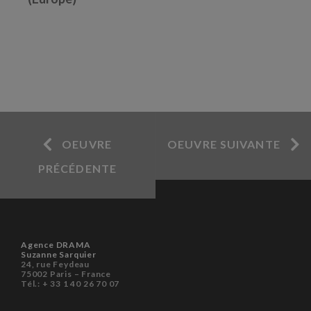
OEUVRE
OEUVRE SUIVANTE
PRÉCÉDENTE
Agence DRAMA
Suzanne Sarquier
24, rue Feydeau
75002 Paris – France
Tél.: + 33 1 40 26 70 07