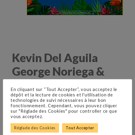
Kevin Del Aguila
George Noriega &
Joel Someillan
En cliquant sur “Tout Accepter”, vous acceptez le
dépôt et la lecture de cookies et l'utilisation de
Alex le lion est le roi de la jungle urbaine,
technologies de suivi nécessaires à leur bon
principale attraction du zoo de Central
fonctionnement. Cependant, vous pouvez cliquer
sur "Réglade des Cookies" pour controller ce que
Park à New York. Lui et ses meilleurs amis –
vous acceptez.
Marty le zèbre, Melman la girafe et Gloria
l’hippopotame – ont passé toute leur vie en
Réglade des Cookies
Tout Accepter