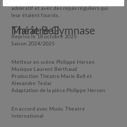
captivité heureuse devant un public
admiratif et avec des repas réguliers qui
leur étaient fournis.
Théâtre Gymnase Marie Bell
Reprise le 18 octobre 2025
Saison 2024/2025
Metteur en scène Philippe Hersen
Musique Laurent Berthaud
Production Théatre Marie Bell et
Alexandre Teslar
Adaptation de la pièce Philippe Hersen
En accord avec Music Theatre
International