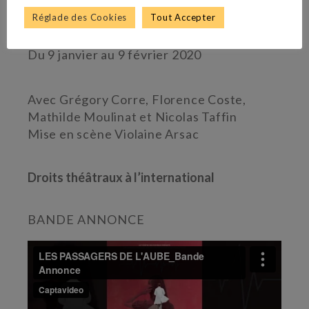
THÉÂTRE 13/JARDIN
Réglade des Cookies
Tout Accepter
En tournée 2020
Du 9 janvier au 9 février 2020
Avec Grégory Corre, Florence Coste,
Mathilde Moulinat et Nicolas Taffin
Mise en scène Violaine Arsac
Droits théâtraux à l’international
BANDE ANNONCE