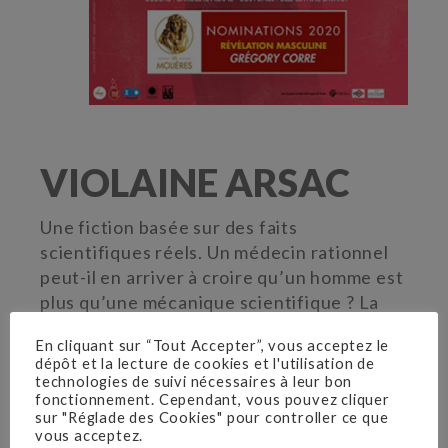
VIOLAINE ARSAC
Une fiction basée sur des faits
scientifiques réels. Un médecin rationnel
peut-il en arriver à croire qu’un homme est
plus qu’une mécanique scientifique ? La
science peut-elle rejoindre le spirituel ?
En cliquant sur “Tout Accepter”, vous acceptez le
Au-delà du théâtre, un questionnement
dépôt et la lecture de cookies et l'utilisation de
intime et universel, sur notre condition
technologies de suivi nécessaires à leur bon
fonctionnement. Cependant, vous pouvez cliquer
humaine. Une histoire d’amour hors du
sur "Réglade des Cookies" pour controller ce que
commun, lumineuse et insensée.
vous acceptez.