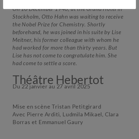
On 10 December 1946, at the Grand Hotel in
Stockholm, Otto Hahn was waiting to receive
the Nobel Prize for Chemistry. Shortly
beforehand, he was joined in his suite by Lise
Meitner, his former colleague with whom he
had worked for more than thirty years. But
Lise has not come to congratulate him. She
had come to settle a score.
Théâtre Hebertot
Du 22 janvier au 27 avril 2025
Mise en scène Tristan Petitgirard
Avec Pierre Arditi, Ludmila Mikael, Clara
Borras et Emmanuel Gaury