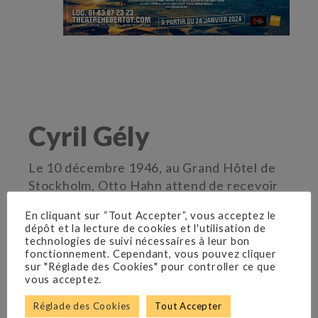
Cyril Gély
Le 10 décembre 1946, au Grand Hôtel de
Stockholm, Otto Hahn attend de recevoir
le prix Nobel de chimie. Peu avant l’heure,
En cliquant sur “Tout Accepter”, vous acceptez le
il est rejoint dans sa suite par Lise Meitner,
dépôt et la lecture de cookies et l'utilisation de
son ancienne collaboratrice avec laquelle il
technologies de suivi nécessaires à leur bon
fonctionnement. Cependant, vous pouvez cliquer
a travaillé plus de trente ans. Mais Lise ne
sur "Réglade des Cookies" pour controller ce que
vient pas le féliciter. Elle vient régler ses
vous acceptez.
comptes.
Réglade des Cookies
Tout Accepter