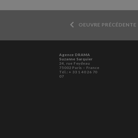
OEUVRE PRÉCÉDENTE
Agence DRAMA
Suzanne Sarquier
24, rue Feydeau
75002 Paris – France
Tél.: + 33 1 40 26 70
07