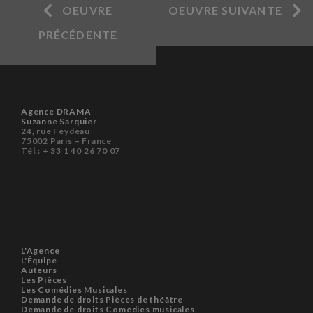
OEUVRE
OEUVRE SUIVANTE
PRÉCÉDENTE
Agence DRAMA
Suzanne Sarquier
24, rue Feydeau
75002 Paris – France
Tél.: + 33 1 40 26 70 07
L'Agence
L'Équipe
Auteurs
Les Pièces
Les Comédies Musicales
Demande de droits Pièces de théâtre
Demande de droits Comédies musicales