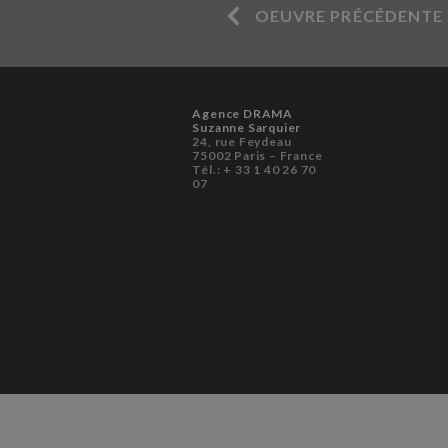
OEUVRE PRÉCÉDENTE
Agence DRAMA
Suzanne Sarquier
24, rue Feydeau
75002 Paris – France
Tél.: + 33 1 40 26 70
07