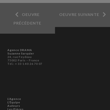
OEUVRE
OEUVRE SUIVANTE
PRÉCÉDENTE
Agence DRAMA
Suzanne Sarquier
24, rue Feydeau
75002 Paris – France
Tél.: + 33 1 40 26 70 07
L'Agence
L'Équipe
Auteurs
Les Pièces