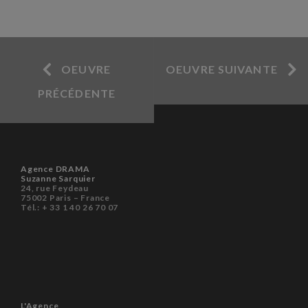
OEUVRE
OEUVRE SUIVANTE
PRÉCÉDENTE
Agence DRAMA
Suzanne Sarquier
24, rue Feydeau
75002 Paris – France
Tél.: + 33 1 40 26 70 07
L'Agence