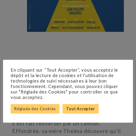
En cliquant sur “Tout Accepter”, vous acceptez le
Julien Sandrel
dépôt et la lecture de cookies et l'utilisation de
technologies de suivi nécessaires à leur bon
Adaptation de Jean-
fonctionnement. Cependant, vous pouvez cliquer
sur "Réglade des Cookies" pour controller ce que
vous acceptez.
Philippe Daguerre
Réglade des Cookies
Tout Accepter
Louis, 13 ans, est dans le coma depuis qu’il
s’est fait renverser par un camion.
Effondrée, sa mère Thelma découvre qu’il