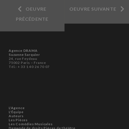
OEUVRE
OEUVRE SUIVANTE
PRÉCÉDENTE
Agence DRAMA
Suzanne Sarquier
24, rue Feydeau
75002 Paris – France
Tél.: + 33 1 40 26 70 07
L'Agence
L'Équipe
Auteurs
Les Pièces
Les Comédies Musicales
Demande de droits Pièces de théâtre