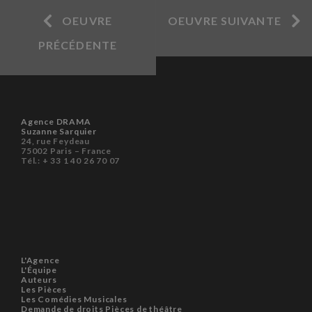
OEUVRE
OEUVRE SUIVANTE
PRÉCÉDENTE
Agence DRAMA
Suzanne Sarquier
24, rue Feydeau
75002 Paris – France
Tél.: + 33 1 40 26 70 07
L'Agence
L'Équipe
Auteurs
Les Pièces
Les Comédies Musicales
Demande de droits Pièces de théâtre