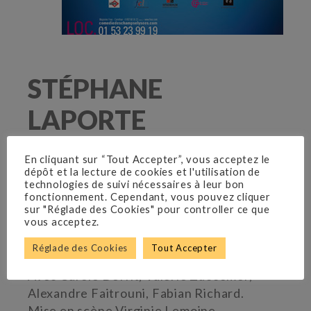
STÉPHANE
LAPORTE
et GAÉTAN BORG
En cliquant sur “Tout Accepter”, vous acceptez le
Studio des Champs-Élysées
dépôt et la lecture de cookies et l'utilisation de
technologies de suivi nécessaires à leur bon
Du 3 février au 30 juin 2017
fonctionnement. Cependant, vous pouvez cliquer
sur "Réglade des Cookies" pour controller ce que
vous acceptez.
Meilleur Livret – Trophée de la Comédie
Réglade des Cookies
Tout Accepter
Musicale
Avec Carole Deffit, Valérie Zaccomer,
Alexandre Faitrouni, Fabian Richard.
Mise en scène Virginie Lemoine