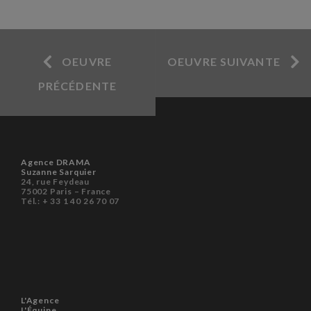
OEUVRE
OEUVRE SUIVANTE
PRÉCÉDENTE
Agence DRAMA
Suzanne Sarquier
24, rue Feydeau
75002 Paris – France
Tél.: + 33 1 40 26 70 07
L'Agence
L'Équipe