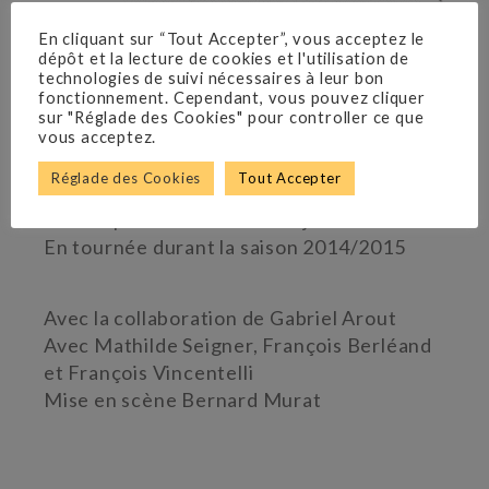
En cliquant sur “Tout Accepter”, vous acceptez le
dépôt et la lecture de cookies et l'utilisation de
technologies de suivi nécessaires à leur bon
fonctionnement. Cependant, vous pouvez cliquer
sur "Réglade des Cookies" pour controller ce que
vous acceptez.
André Roussin
Réglade des Cookies
Tout Accepter
Théâtre Édouard VII
Du 6 septembre 2013 au 12 janvier 2014
En tournée durant la saison 2014/2015
Avec la collaboration de Gabriel Arout
Avec Mathilde Seigner, François Berléand
et François Vincentelli
Mise en scène Bernard Murat