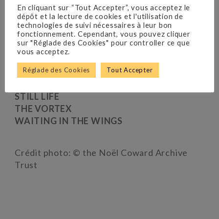
En cliquant sur “Tout Accepter”, vous acceptez le
dépôt et la lecture de cookies et l'utilisation de
HAY FEVER
technologies de suivi nécessaires à leur bon
DESIGN FOR LIVING
fonctionnement. Cependant, vous pouvez cliquer
sur "Réglade des Cookies" pour controller ce que
PRIVATE LIVES
vous acceptez.
BLITHE SPIRIT
Réglade des Cookies
Tout Accepter
A SONG AT TWILIGHT
FALLEN ANGELS
STILL LIFE
THE VORTEX
WAITING IN THE WINGS
Crédit photo: © the Noël Coward Archive
Trust