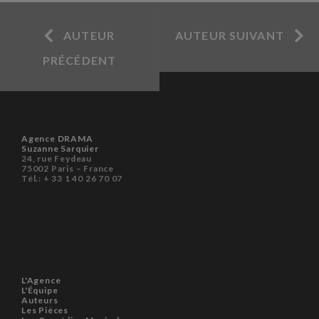
AUTEUR
AUTEUR SUIVANT
PRÉCÉDENT
Agence DRAMA
Suzanne Sarquier
24, rue Feydeau
75002 Paris – France
Tél.: + 33 1 40 26 70 07
L'Agence
L'Équipe
Auteurs
Les Pièces