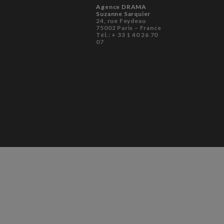
Agence DRAMA
Suzanne Sarquier
24, rue Feydeau
75002 Paris – France
Tél.: + 33 1 40 26 70
07