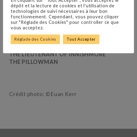
En cliquant sur “Tout Accepter”, vous acceptez le
dépôt et la lecture de cookies et l'utilisation de
technologies de suivi nécessaires à leur bon
fonctionnement. Cependant, vous pouvez cliquer
sur "Réglade des Cookies" pour controller ce que
vous acceptez.
THE BEAUTY QUEEN OF LEENANE
THE CRIPPLE OF INNISHAM
Réglade des Cookies
Tout Accepter
THE LONESOME WEST
THE LIEUTENANT OF INNISHMORE
THE PILLOWMAN
Crédit photo: ©Euan Kerr