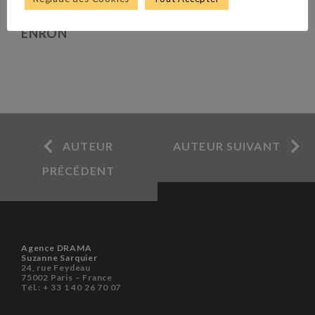
ENRON
AUTEUR
AUTEUR SUIVANT
PRÉCÉDENT
Agence DRAMA
Suzanne Sarquier
24, rue Feydeau
75002 Paris – France
Tél.: + 33 1 40 26 70 07