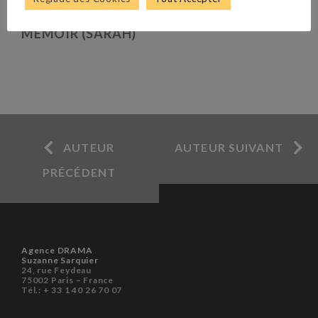
MEMOIR (SARAH)
AUTEUR
AUTEUR SUIVANT
PRÉCÉDENT
Agence DRAMA
Suzanne Sarquier
24, rue Feydeau
75002 Paris – France
Tél.: + 33 1 40 26 70 07