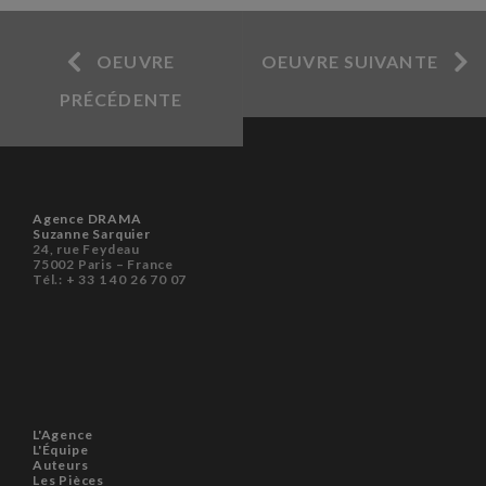
OEUVRE
OEUVRE SUIVANTE
PRÉCÉDENTE
Agence DRAMA
Suzanne Sarquier
24, rue Feydeau
75002 Paris – France
Tél.: + 33 1 40 26 70 07
L'Agence
L'Équipe
Auteurs
Les Pièces