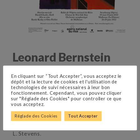
Leonard Bernstein
D’après une idée de Jerome Robbins.
En cliquant sur “Tout Accepter”, vous acceptez le
Livret d’Arthur Laurents.
dépôt et la lecture de cookies et l'utilisation de
Musique de Leonard Bernstein.
technologies de suivi nécessaires à leur bon
fonctionnement. Cependant, vous pouvez cliquer
Paroles de Stephen Sondheim.
sur "Réglade des Cookies" pour controller ce que
La création a été mise en scène et
vous acceptez.
chorégraphiée par Jerome Robbins, et
Réglade des Cookies
Tout Accepter
produite à Broadway par Robert E. Griffith
et Harold S. Prince avec l’accord de Roger
L. Stevens.