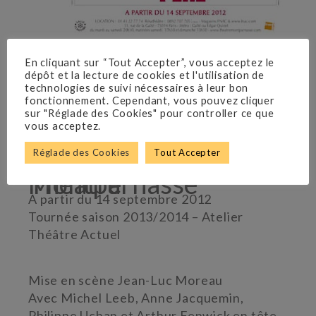
En cliquant sur “Tout Accepter”, vous acceptez le
dépôt et la lecture de cookies et l'utilisation de
BERNARD SLADE
technologies de suivi nécessaires à leur bon
fonctionnement. Cependant, vous pouvez cliquer
sur "Réglade des Cookies" pour controller ce que
Adaptation Gérald
vous acceptez.
Sibleyras
Réglade des Cookies
Tout Accepter
Théâtre Montparnasse
A partir du 14 septembre 2012
Tournée saison 2013/2014 –
Atelier
Théâtre Actuel
Mise en scène Jean-Luc Moreau
Avec Michel Leeb, Anne Jacquemin,
Philippe Uchan et Arthur Fenwick en tête