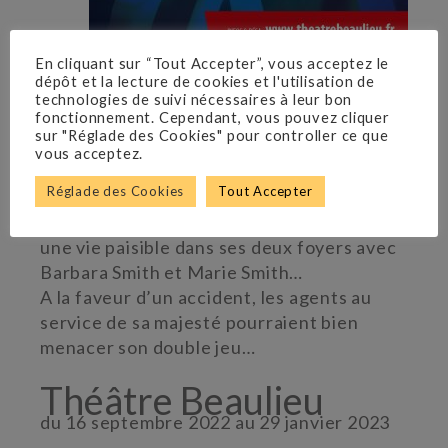
En cliquant sur “Tout Accepter”, vous acceptez le
dépôt et la lecture de cookies et l'utilisation de
technologies de suivi nécessaires à leur bon
Ray Cooney
fonctionnement. Cependant, vous pouvez cliquer
sur "Réglade des Cookies" pour controller ce que
vous acceptez.
Au cœur de Londres, John Smith,
Réglade des Cookies
Tout Accepter
chauffeur de taxi, sait parfaitement
jongler avec ses horaires décalés et mener
une vie paisible dans ses deux foyers avec
Barbara Smith et Marie Smith…
A la faveur d’un accident, les agents au
service de sa majesté pourraient bien
menacer son double jeu…
Théâtre Beaulieu
du 16 septembre 2022 au 29 janvier 2023