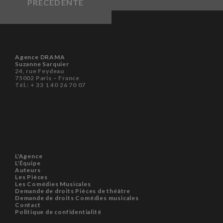
PRÉCÉDENTE
Agence DRAMA
Suzanne Sarquier
24, rue Feydeau
75002 Paris – France
Tél.: + 33 1 40 26 70 07
L'Agence
L'Équipe
Auteurs
Les Pièces
Les Comédies Musicales
Demande de droits Pièces de théâtre
Demande de droits Comédies musicales
Contact
Politique de confidentialité