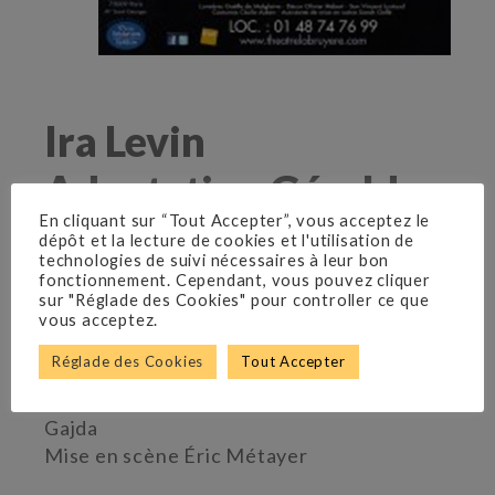
Ira Levin
Adaptation Gérald
En cliquant sur “Tout Accepter”, vous acceptez le
Sibleyras
dépôt et la lecture de cookies et l'utilisation de
technologies de suivi nécessaires à leur bon
Théâtre La Bruyère
fonctionnement. Cependant, vous pouvez cliquer
Du 13 avril 2017 au 31 mai 2017
sur "Réglade des Cookies" pour controller ce que
vous acceptez.
Réglade des Cookies
Tout Accepter
Avec Nicolas Briancon, Cyril Garnier,
Virginie Lemoine, Marie Vincent et Damien
Gajda
Mise en scène Éric Métayer