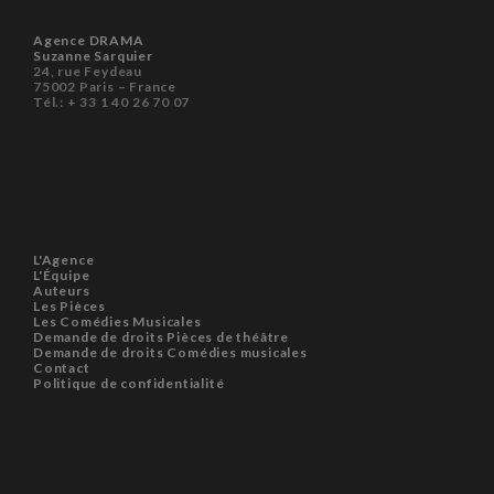
Agence DRAMA
Suzanne Sarquier
24, rue Feydeau
75002 Paris – France
Tél.: + 33 1 40 26 70 07
L'Agence
L'Équipe
Auteurs
Les Pièces
Les Comédies Musicales
Demande de droits Pièces de théâtre
Demande de droits Comédies musicales
Contact
Politique de confidentialité