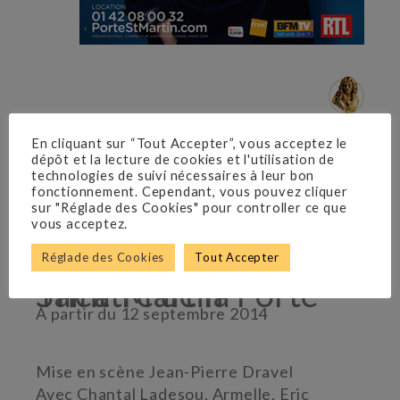
En cliquant sur “Tout Accepter”, vous acceptez le
Nomination Molières 2015 dans la
dépôt et la lecture de cookies et l'utilisation de
technologies de suivi nécessaires à leur bon
catégorie Acteur dans un second rôle
fonctionnement. Cependant, vous pouvez cliquer
sur "Réglade des Cookies" pour controller ce que
vous acceptez.
Jean Robert-Charrier
Réglade des Cookies
Tout Accepter
Théâtre de la Porte-Saint-Martin
À partir du 12 septembre 2014
Mise en scène Jean-Pierre Dravel
Avec Chantal Ladesou, Armelle, Eric