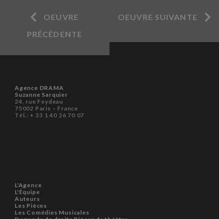
OEUVRE
OEUVRE SUIVANTE
PRÉCÉDENTE
Agence DRAMA
Suzanne Sarquier
24, rue Feydeau
75002 Paris – France
Tél.: + 33 1 40 26 70 07
L'Agence
L'Équipe
Auteurs
Les Pièces
Les Comédies Musicales