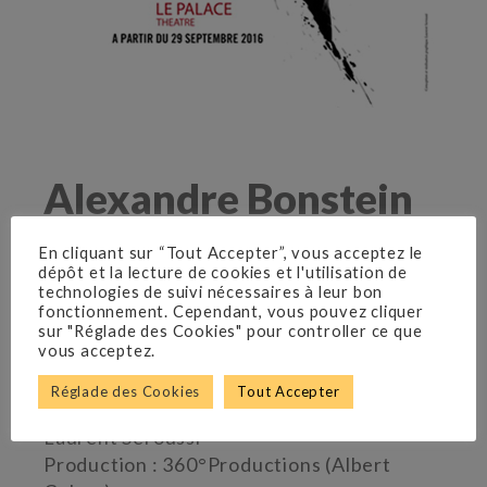
Alexandre Bonstein
Théâtre Le Palace
En cliquant sur “Tout Accepter”, vous acceptez le
Du 29 septembre 2016 au 29 janvier 2017
dépôt et la lecture de cookies et l'utilisation de
technologies de suivi nécessaires à leur bon
fonctionnement. Cependant, vous pouvez cliquer
Compositeurs Chansons : Sorel
sur "Réglade des Cookies" pour controller ce que
vous acceptez.
William Rousseau
Auteurs Chansons : Zazie, Vincent Baguian
Réglade des Cookies
Tout Accepter
Mise en Scène : François Chouquet
Laurent Seroussi
Production : 360°Productions (Albert