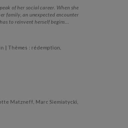
 peak of her social career. When she
 her family, an unexpected encounter
has to reinvent herself begins…
n | Thèmes : rédemption,
otte Matzneff, Marc Siemiatycki,