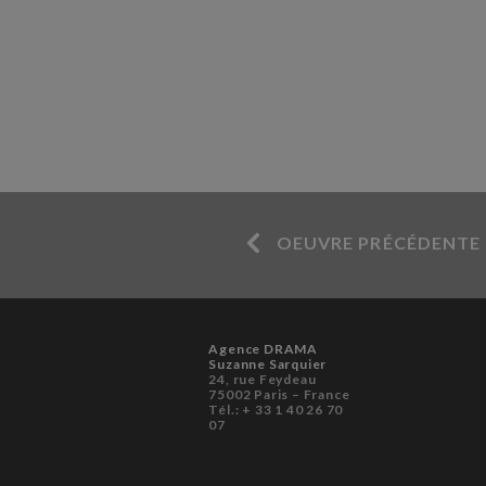
OEUVRE PRÉCÉDENTE
Agence DRAMA
Suzanne Sarquier
24, rue Feydeau
75002 Paris – France
Tél.: + 33 1 40 26 70
07