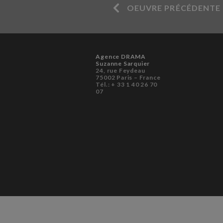
OEUVRE PRÉCÉDENTE
Agence DRAMA
Suzanne Sarquier
24, rue Feydeau
75002 Paris – France
Tél.: + 33 1 40 26 70
07