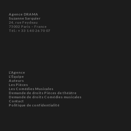
Agence DRAMA
Suzanne Sarquier
24, rue Feydeau
75002 Paris – France
Tél.: + 33 1 40 26 70 07
L'Agence
L'Équipe
Auteurs
Les Pièces
Les Comédies Musicales
Demande de droits Pièces de théâtre
Demande de droits Comédies musicales
Contact
Politique de confidentialité