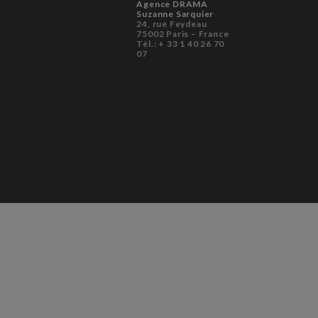
Agence DRAMA
Suzanne Sarquier
24, rue Feydeau
75002 Paris – France
Tél.: + 33 1 40 26 70
07