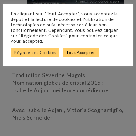
En cliquant sur “Tout Accepter”, vous acceptez le
dépôt et la lecture de cookies et l'utilisation de
technologies de suivi nécessaires à leur bon
fonctionnement. Cependant, vous pouvez cliquer
Carey Perloff
sur "Réglade des Cookies" pour controller ce que
vous acceptez.
Théâtre de Paris
Réglade des Cookies
Tout Accepter
Octobre 2014
Traduction Séverine Magois
Nomination globes de cristal 2015 :
Isabelle Adjani meilleure comédienne
Avec Isabelle Adjani, Vittoria Scognamiglio,
Niels Schneider