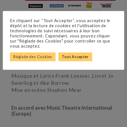
En cliquant sur “Tout Accepter”, vous acceptez le
dépôt et la lecture de cookies et l'utilisation de
THÉÂTRE MARIGNY
technologies de suivi nécessaires à leur bon
D’après la nouvelle et les personnages de
fonctionnement. Cependant, vous pouvez cliquer
sur "Réglade des Cookies" pour controller ce que
Damon Runyon « The Idyll of Miss Sarah
vous acceptez.
Brown » et « Blood Pressure »
Du 13 mars 2019 au 28 juillet 2019
Réglade des Cookies
Tout Accepter
Musique et Lyrics Frank Loesser, Livret Jo
Swerling et Abe Burrow
Mise en scène Stephen Mear
En accord avec Music Theatre International
(Europe)