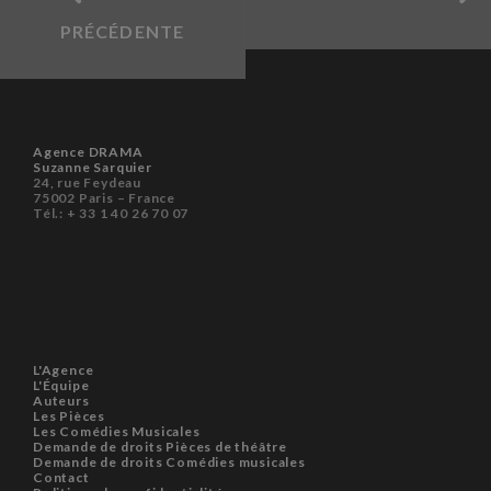
PRÉCÉDENTE
Agence DRAMA
Suzanne Sarquier
24, rue Feydeau
75002 Paris – France
Tél.: + 33 1 40 26 70 07
L'Agence
L'Équipe
Auteurs
Les Pièces
Les Comédies Musicales
Demande de droits Pièces de théâtre
Demande de droits Comédies musicales
Contact