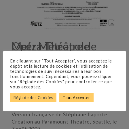
Opéra-Théâtre de Metz Métropole
Reprise les 27, 28, 29, 30 mars et 1er mai
2025
En cliquant sur “Tout Accepter”, vous acceptez le
dépôt et la lecture de cookies et l'utilisation de
Reprise les 28, 29 et 30 octobre 2022
technologies de suivi nécessaires à leur bon
Reprise du 28 au 31 octobre 2021
fonctionnement. Cependant, vous pouvez cliquer
Les 18,19 et 20 décembre 2020
sur "Réglade des Cookies" pour controller ce que
vous acceptez.
Réglade des Cookies
Tout Accepter
Lyrique Mel Brooks
Livret de Mel Brooks et Thomas Meehan
Version française de Stéphane Laporte
Création au Paramount Theatre, Seattle, le
7 août 2007