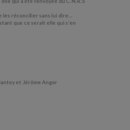
 elle qui a été renvoyée du C.N.R.S
 les réconcilier sans lui dire…
tant que ce serait elle qui s’en
lantey et Jérôme Anger