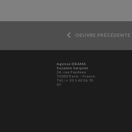
OEUVRE PRÉCÉDENTE
Agence DRAMA
Suzanne Sarquier
24, rue Feydeau
75002 Paris – France
Tél.: + 33 1 40 26 70
07