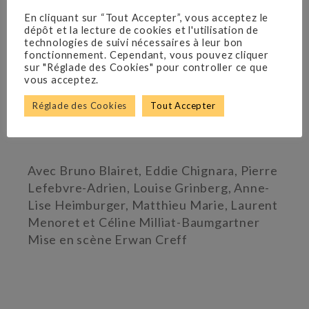
En cliquant sur “Tout Accepter”, vous acceptez le
dépôt et la lecture de cookies et l'utilisation de
technologies de suivi nécessaires à leur bon
fonctionnement. Cependant, vous pouvez cliquer
sur "Réglade des Cookies" pour controller ce que
COPI
vous acceptez.
Théâtre de la Tempête
Réglade des Cookies
Tout Accepter
Du 13 septembre au 20 octobre 2019
Avec Bruno Blairet, Eddie Chignara, Pierre
Lefebvre-Adrien, Louise Grinberg, Anne-
Lise Heimburger, Matthieu Marie, Laurent
Menoret et Céline Milliat-Baumgartner
Mise en scène Erwan Creff