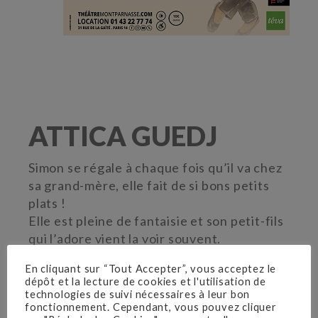
ATTICA GUEDJ
Simon se régale à chaque fois qu’il va chez
sa grand-mère, elle fait de si bons petits
plats !
Elle est pleine de fantaisie et son petit-fils
qui l’adore vient la voir souvent.
Mais il doit aussi courir aux quatre coins de
En cliquant sur “Tout Accepter”, vous acceptez le
Paris, entre son travail, ses enfants et sa
dépôt et la lecture de cookies et l'utilisation de
femme Clara qui est souvent absente.
technologies de suivi nécessaires à leur bon
fonctionnement. Cependant, vous pouvez cliquer
Mauvaises surprises, quotidien