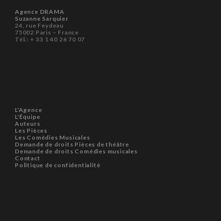
Agence DRAMA
Suzanne Sarquier
24, rue Feydeau
75002 Paris – France
Tél.: + 33 1 40 26 70 07
L'Agence
L'Équipe
Auteurs
Les Pièces
Les Comédies Musicales
Demande de droits Pièces de théâtre
Demande de droits Comédies musicales
Contact
Politique de confidentialité