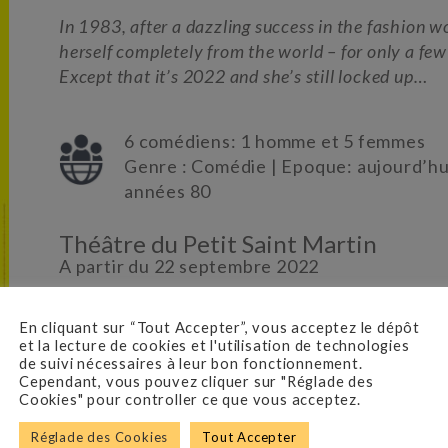
In 1983, after a dazzling success in the fashion w
herself completely from the world – for only a few
Except that it’s 2022 and she’s still locked up…
6 comédiens: 1 homme et 5 femmes
Genre : Comédie | Epoque: aujourd’hu
années 80
Théâtre du Petit Saint Martin
A partir du 22 septembre 2022
En cliquant sur “Tout Accepter”, vous acceptez le dépôt
Mise en scène par l’auteur
et la lecture de cookies et l'utilisation de technologies
Avec Chantal Ladesou, Dominique Daguier, C
de suivi nécessaires à leur bon fonctionnement.
Adèle Royné, Michel Ansault, Anaïs Harté, Fl
Cependant, vous pouvez cliquer sur "Réglade des
Cookies" pour controller ce que vous acceptez.
Sabine Moindrot
Réglade des Cookies
Tout Accepter