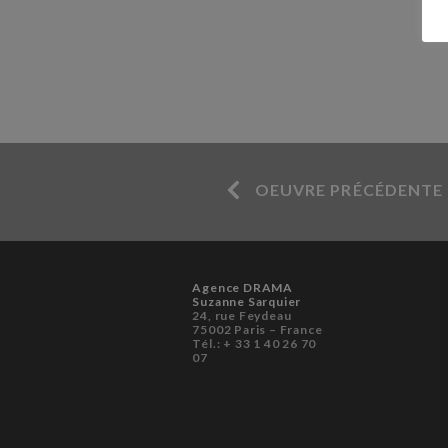
OEUVRE PRÉCÉDENTE
Agence DRAMA
Suzanne Sarquier
24, rue Feydeau
75002 Paris – France
Tél.: + 33 1 40 26 70
07